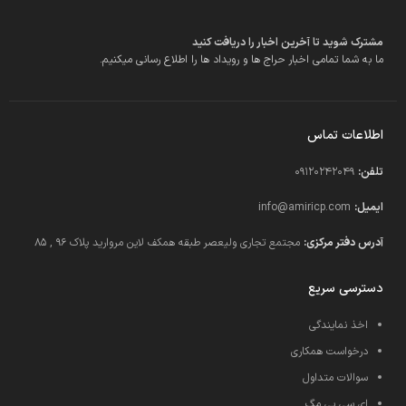
مشترک شوید تا آخرین اخبار را دریافت کنید
ما به شما تمامی اخبار حراج ها و رویداد ها را اطلاع رسانی میکنیم.
اطلاعات تماس
تلفن:
09120242049
ایمیل:
info@amiricp.com
آدرس دفتر مرکزی:
مجتمع تجاری ولیعصر طبقه همکف لاین مروارید پلاک 96 , 85
دسترسی سریع
اخذ نمایندگی
درخواست همکاری
سوالات متداول
ای سی پی مگ