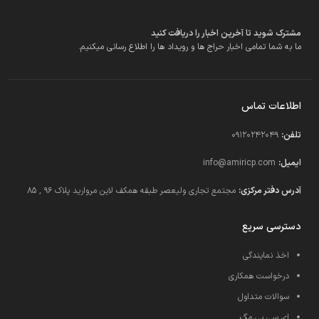
مشترک شوید تا آخرین اخبار را دریافت کنید
ما به شما تمامی اخبار حراج ها و رویداد ها را اطلاع رسانی میکنیم.
اطلاعات تماس
تلفن:
09120242049
ایمیل:
info@amiricp.com
آدرس دفتر مرکزی:
مجتمع تجاری ولیعصر طبقه همکف لاین مروارید پلاک 96 , 85
دسترسی سریع
اخذ نمایندگی
درخواست همکاری
سوالات متداول
ای سی پی مگ